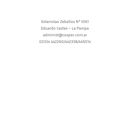
Estanislao Zeballos N° 1061
Eduardo Castex – La Pampa
administ@cospec.com.ar
02334 442260/442338/445014
INICIO
INSTITUCIONAL
SERVICIOS
NOVEDADES
CONSULTAS
RECLAMOS