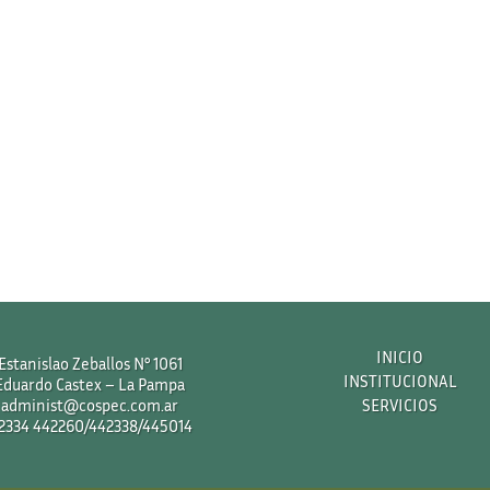
INICIO
Estanislao Zeballos N° 1061
INSTITUCIONAL
Eduardo Castex – La Pampa
administ@cospec.com.ar
SERVICIOS
2334 442260/442338/445014