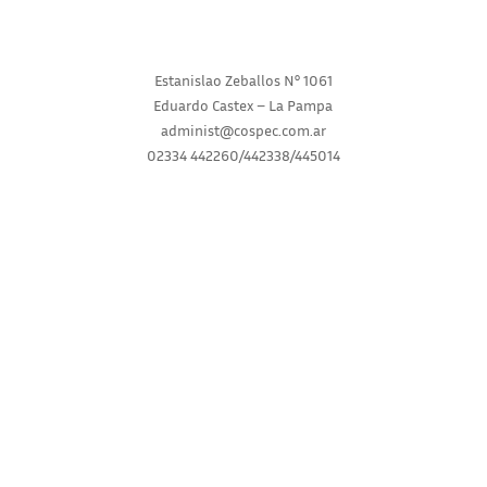
Estanislao Zeballos N° 1061
Eduardo Castex – La Pampa
administ@cospec.com.ar
02334 442260/442338/445014
INICIO
INSTITUCIONAL
SERVICIOS
NOVEDADES
CONSULTAS
RECLAMOS