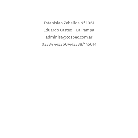
Estanislao Zeballos N° 1061
Eduardo Castex – La Pampa
administ@cospec.com.ar
02334 442260/442338/445014
INICIO
INSTITUCIONAL
SERVICIOS
NOVEDADES
CONSULTAS
RECLAMOS