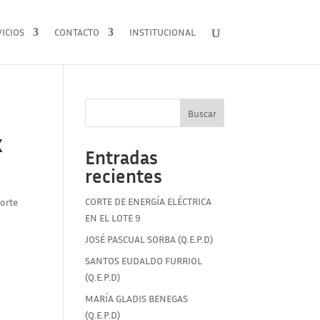
ICIOS
CONTACTO
INSTITUCIONAL
Buscar
X
Entradas
recientes
CORTE DE ENERGÍA ELÉCTRICA
corte
EN EL LOTE 9
JOSÉ PASCUAL SORBA (Q.E.P.D)
SANTOS EUDALDO FURRIOL
(Q.E.P.D)
MARÍA GLADIS BENEGAS
(Q.E.P.D)