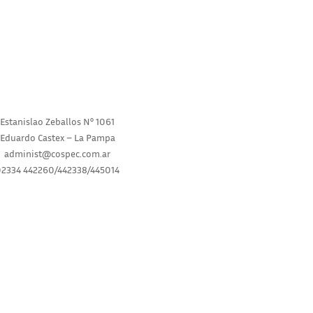
Estanislao Zeballos N° 1061
INICIO
Eduardo Castex – La Pampa
INSTITUCIONAL
administ@cospec.com.ar
02334 442260/442338/445014
SERVICIOS