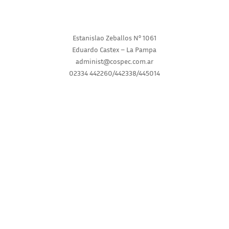
Estanislao Zeballos N° 1061
Eduardo Castex – La Pampa
administ@cospec.com.ar
02334 442260/442338/445014
INICIO
INSTITUCIONAL
SERVICIOS
NOVEDADES
CONSULTAS
RECLAMOS