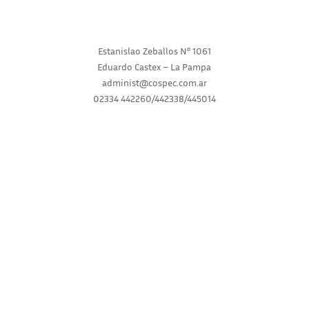
Estanislao Zeballos N° 1061
Eduardo Castex – La Pampa
administ@cospec.com.ar
02334 442260/442338/445014
INICIO
INSTITUCIONAL
SERVICIOS
NOVEDADES
CONSULTAS
RECLAMOS