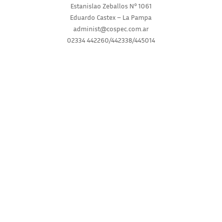
Estanislao Zeballos N° 1061
Eduardo Castex – La Pampa
administ@cospec.com.ar
02334 442260/442338/445014
INICIO
INSTITUCIONAL
SERVICIOS
NOVEDADES
CONSULTAS
RECLAMOS