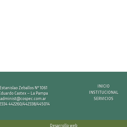
INICIO
Estanislao Zeballos N° 1061
INSTITUCIONAL
Eduardo Castex – La Pampa
administ@cospec.com.ar
SERVICIOS
2334 442260/442338/445014
Desarrollo web