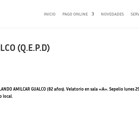
INICIO
PAGO ONLINE
NOVEDADES
SERV
O (Q.E.P.D)
RLANDO AMILCAR GUALCO (82 años). Velatorio en sala «A». Sepelio lunes 2
 local.