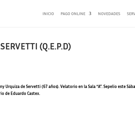
INICIO
PAGO ONLINE
NOVEDADES
SERV
ERVETTI (Q.E.P.D)
ny Urquiza de Servetti (67 años). Velatorio en la Sala “A”.
Sepelio este Sáb
rio de Eduardo Castex.