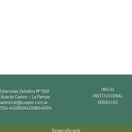
INICIO
Estanislao Zeballos N° 1061
INSTITUCIONAL
Eduardo Castex – La Pampa
administ@cospec.com.ar
SERVICIOS
2334 442260/442338/445014
Desarrollo web