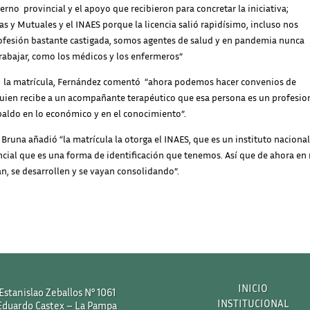
no provincial y el apoyo que recibieron para concretar la iniciativa;
s y Mutuales y el INAES porque la licencia salió rapidísimo, incluso nos
ofesión bastante castigada, somos agentes de salud y en pandemia nunca
rabajar, como los médicos y los enfermeros”
 de la matrícula, Fernández comentó “ahora podemos hacer convenios de
quien recibe a un acompañante terapéutico que esa persona es un profesio
paldo en lo económico y en el conocimiento”.
Bruna añadió “la matrícula la otorga el INAES, que es un instituto nacional
cial que es una forma de identificación que tenemos. Así que de ahora en
an, se desarrollen y se vayan consolidando”.
INICIO
Estanislao Zeballos N° 1061
INSTITUCIONAL
Eduardo Castex – La Pampa